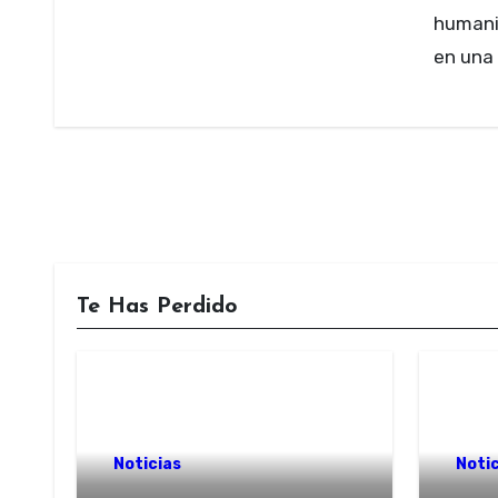
humani
en una 
Te Has Perdido
Noticias
Notic