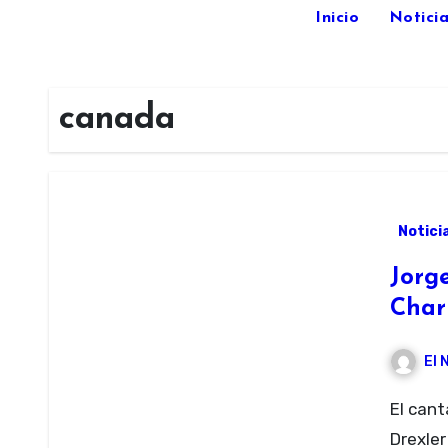
Inicio
Noticia
canada
Notici
Jorge
Char
El 
El cantante, compositor y ganador de un Óscar Jorge
Drexler