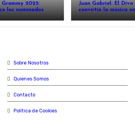
n Grammy 2025:
Juan Gabriel: El Divo
ce los nominados
convirtió la música e
imperio
Sobre Nosotros
Quienes Somos
Contacto
Política de Cookies