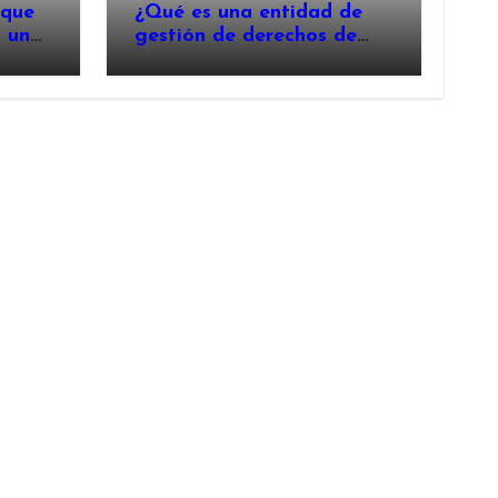
 que
¿Qué es una entidad de
n un
gestión de derechos de
autor y por qué es
importante?