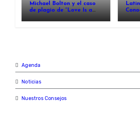
Michael Bolton y el caso
Lati
de plagio de “Love Is a
Cono
Wonderful Thing”
Agenda
Noticias
Nuestros Consejos