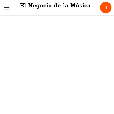
Skip
El Negocio de la Música
to
content