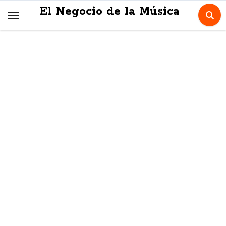
Skip
El Negocio de la Música
to
content