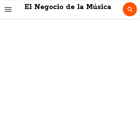
Skip
El Negocio de la Música
to
content