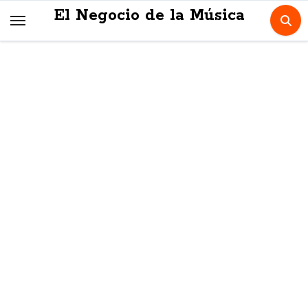
Skip
El Negocio de la Música
to
content