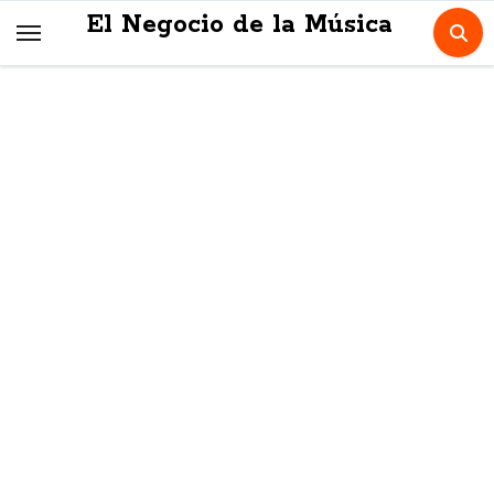
Skip
El Negocio de la Música
to
content