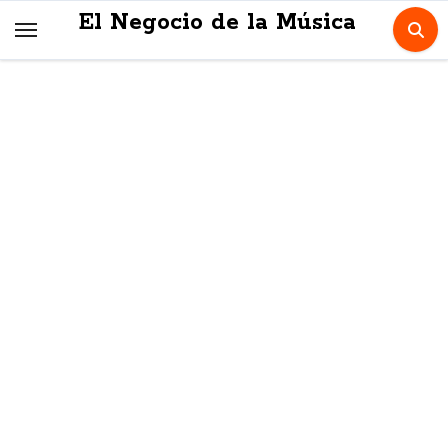
Skip
El Negocio de la Música
to
content