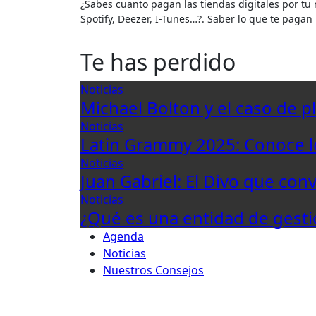
¿Sabes cuanto pagan las tiendas digitales por tu música? seguro que lo has pensado alguna vez ¿Como paga
Spotify, Deezer, I-Tunes…?. Saber lo que te paga
Te has perdido
Noticias
Michael Bolton y el caso de p
Noticias
Latin Grammy 2025: Conoce 
Noticias
Juan Gabriel: El Divo que con
Noticias
¿Qué es una entidad de gesti
Agenda
Noticias
Nuestros Consejos