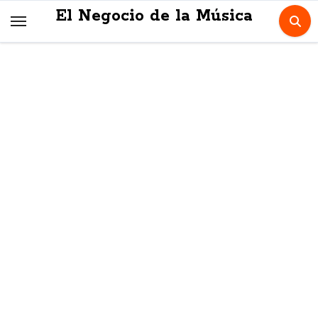
Skip
El Negocio de la Música
to
content