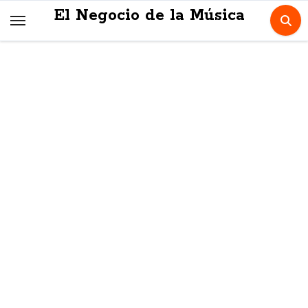
Skip
El Negocio de la Música
to
content