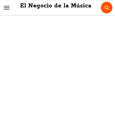
Skip
El Negocio de la Música
to
content