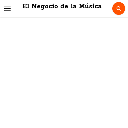
Skip
El Negocio de la Música
to
content