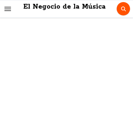
Skip
El Negocio de la Música
to
content